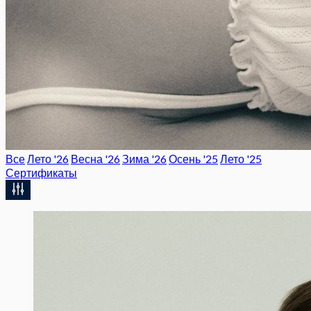
Все
Лето '26
Весна '26
Зима '26
Осень '25
Лето '25
Сертификаты